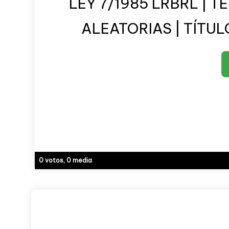
LEY 7/1985 LRBRL | 
ALEATORIAS | TÍTUL
0 votos, 0 media