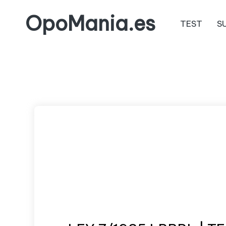
OpoMania.es
TEST
S
Saltar
al
contenido