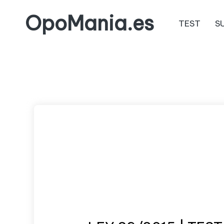
OpoMania.es
TEST
S
Saltar
al
contenido