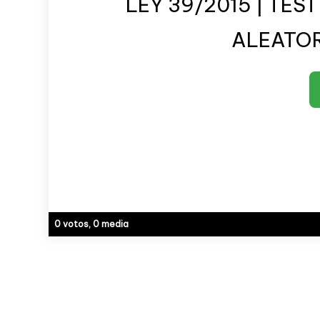
LEY 39/2015 | TES
ALEATORI
0 votos, 0 media